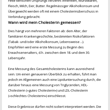
Fette tierischen Ursprungs verzehrt: Innereien, Wurstwaren,
Fleisch, Milch, Eier, Butter. Regelmässiger Alkoholkonsum und
Übergewicht werden oft mit einem Cholesterinüberschuss in
Verbindung gebracht.
Wann wird mein Cholesterin gemessen?
Dies hängt von mehreren Faktoren ab: dem Alter, der
familiären Krankengeschichte, bestimmten Risikofaktoren
(Tabak- und/oder Alkoholkonsum, Lebensweise ...).
Empfohlen wird eine erste Messung zu Beginn des
Erwachsenenalters, d.h. zwischen dem 18. und dem 30.
Lebensjahr.
Eine Messung des Gesamtcholesterins kann ausreichend
sein. Um einen genaueren Überblick zu erhalten, führt man
jedoch im Allgemeinen auch eine Lipiduntersuchung durch, die
darüber hinaus eine Messung von Triglyceriden, HDL-
Cholesterin («gutes Cholesterin») und LDL-Cholesterin
(«schlechtes Cholesterin») einschliesst.
Diese Ergebnisse dürfen nicht isoliert interpretiert werden. Die