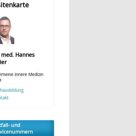
sitenkarte
. med. Hannes
ier
emeine Innere Medizin
H
hausbildung
takt
fall- und
rvicenummern