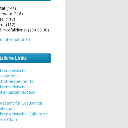
tät (144)
erwehr (118)
zei (117)
ruf (112)
l. Notfalldienst (230 30 30)
r Informationen
zliche Links
chtensteinische
tekammer
chotherapeuten FL
htensteinischer
nkenkassenverband
s
desamt für Gesundheit
ellschaft
chtensteinischer Zahnärzte
semedizin