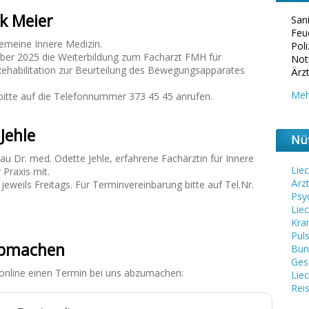
k Meier
Sani
Feu
gemeine Innere Medizin.
Poli
mber 2025 die Weiterbildung zum Facharzt FMH für
Not
Rehabilitation zur Beurteilung des Bewegungsapparates
Ärzt
Meh
bitte auf die Telefonnummer 373 45 45 anrufen.
Jehle
Nüt
rau Dr. med. Odette Jehle, erfahrene Fachärztin für Innere
Lie
 Praxis mit.
Ärz
jeweils Freitags. Für Terminvereinbarung bitte auf Tel.Nr.
Psy
Liec
Kra
Pul
abmachen
Bun
Ges
 online einen Termin bei uns abzumachen:
Lie
Rei