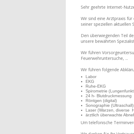
Sehr geehrte Internet-Nutze
Wir sind eine Arztpraxis fü
seiner speziellen aktuellen 
Den überwiegenden Teil der 
unsere bewährten Spezialis
Wir führen Vorsorgeunters
Feuerwehruntersuche, ...
Wir führen folgende Abklär
Labor
EKG
Ruhe-EKG
Spirometrie (Lungenfunkt
24 h- Blutdruckmessung
Röntgen (digital)
Sonographie (Ultraschall)
Laser (Warzen, diverse 
ärztlich überwachte Ab
Um telefonische Terminver
Wir danken für Ihr Vertraue