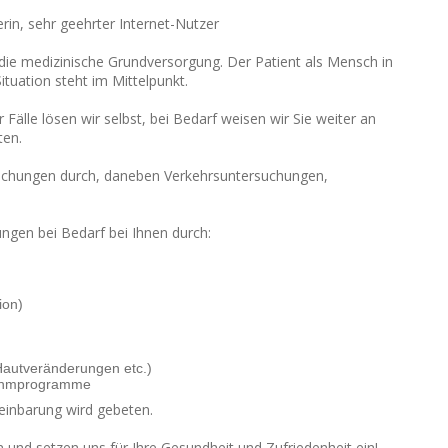
rin, sehr geehrter Internet-Nutzer
r die medizinische Grundversorgung. Der Patient als Mensch in
Situation steht im Mittelpunkt.
Fälle lösen wir selbst, bei Bedarf weisen wir Sie weiter an
ten.
uchungen durch, daneben Verkehrsuntersuchungen,
ungen bei Bedarf bei Ihnen durch:
ion)
Hautveränderungen etc.)
nehmprogramme
einbarung wird gebeten.
n und setzen uns für Ihre Gesundheit und Zufriedenheit ein!