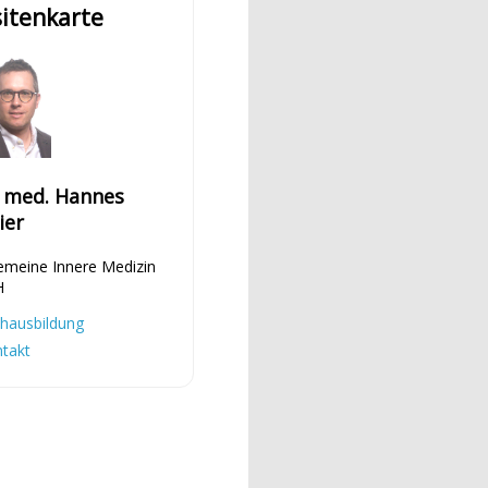
sitenkarte
. med. Hannes
ier
emeine Innere Medizin
H
hausbildung
takt