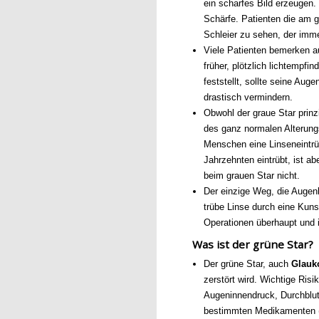
ein scharfes Bild erzeugen.
Schärfe. Patienten die am g
Schleier zu sehen, der imme
Viele Patienten bemerken au
früher, plötzlich lichtempf
feststellt, sollte seine Au
drastisch vermindern.
Obwohl der graue Star prinzi
des ganz normalen Alterungs
Menschen eine Linseneintrü
Jahrzehnten eintrübt, ist ab
beim grauen Star nicht.
Der einzige Weg, die Augenk
trübe Linse durch eine Kuns
Operationen überhaupt und i
Was ist der grüne Star?
Der grüne Star, auch
Glau
zerstört wird. Wichtige Risi
Augeninnendruck, Durchblu
bestimmten Medikamenten (z