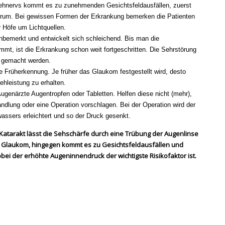
Sehnervs kommt es zu zunehmenden Gesichtsfeldausfällen, zuerst
trum. Bei gewissen Formen der Erkrankung bemerken die Patienten
r Höfe um Lichtquellen.
nbemerkt und entwickelt sich schleichend. Bis man die
mt, ist die Erkrankung schon weit fortgeschritten. Die Sehrstörung
g gemacht werden.
e Früherkennung. Je früher das Glaukom festgestellt wird, desto
ehleistung zu erhalten.
genärzte Augentropfen oder Tabletten. Helfen diese nicht (mehr),
andlung oder eine Operation vorschlagen. Bei der Operation wird der
sers erleichtert und so der Druck gesenkt.
Katarakt lässt die Sehschärfe durch eine Trübung der Augenlinse
 Glaukom, hingegen kommt es zu Gesichtsfeldausfällen und
i der erhöhte Augeninnendruck der wichtigste Risikofaktor ist.