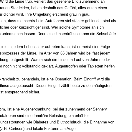
 Wird die Linse trüb, verliert das gesehene Bild zunehmend an
rauen Star leiden, haben deshalb das Gefühl, alles durch einen
r dichter wird. Ihre Umgebung erscheint grau in grau.
ch, dass sie nachts beim Autofahren viel stärker geblendet sind als
indlicher oder kurzsichtiger sind. Wer solche Symptome an sich
gen untersuchen lassen. Denn eine Linsentrübung kann die Sehschärfe
piell in jedem Lebensalter auftreten kann, ist er meist eine Folge
prozesses der Linse. Im Alter von 65 Jahren wird bei fast jedem
bung festgestellt. Warum sich die Linse im Lauf von Jahren oder
er noch nicht vollständig geklärt. Augentropfen oder Tabletten helfen
rankheit zu behandeln, ist eine Operation. Beim Eingriff wird die
tlinse ausgetauscht. Dieser Eingriff zählt heute zu den häufigsten
st entsprechend sicher.
kom
, ist eine Augenerkrankung, bei der zunehmend der Sehnerv
kofaktoren sind eine familiäre Belastung, ein erhöhter
tungsstörungen wie Diabetes und Bluthochdruck, die Einnahme von
.B. Cortison) und lokale Faktoren am Auge.