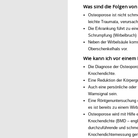
Was sind die Folgen vo
Osteoporose ist nicht schme
leichte Traumata, verursac
Die Erkrankung führt zu ein
Schrumpfung (Wirbelbruch) b
Neben der Wirbelsäule kom
Oberschenkelhals vor.
Wie kann ich vor einem 
Die Diagnose der Osteopor
Knochendichte.
Eine Reduktion der Körpergr
Auch eine persönliche oder
Warnsignal sein.
Eine Röntgenuntersuchung d
es ist bereits zu einem Wi
Osteoporose wird mit Hilfe e
Knochendichte (BMD – engl
durchzuführende und schmer
Knochendichtemessung genan