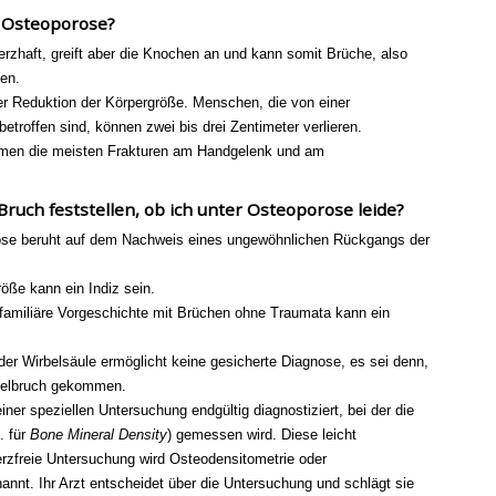
n Osteoporose?
rzhaft, greift aber die Knochen an und kann somit Brüche, also
hen.
er Reduktion der Körpergröße. Menschen, die von einer
etroffen sind, können zwei bis drei Zentimeter verlieren.
men die meisten Frakturen am Handgelenk und am
Bruch feststellen, ob ich unter Osteoporose leide?
ose beruht auf dem Nachweis eines ungewöhnlichen Rückgangs der
öße kann ein Indiz sein.
 familiäre Vorgeschichte mit Brüchen ohne Traumata kann ein
er Wirbelsäule ermöglicht keine gesicherte Diagnose, es sei denn,
rbelbruch gekommen.
iner speziellen Untersuchung endgültig diagnostiziert, bei der die
. für
Bone Mineral Density
) gemessen wird. Diese leicht
zfreie Untersuchung wird Osteodensitometrie oder
nt. Ihr Arzt entscheidet über die Untersuchung und schlägt sie