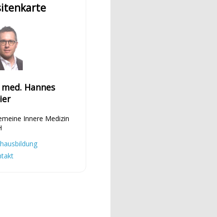
sitenkarte
. med. Hannes
ier
emeine Innere Medizin
H
hausbildung
takt