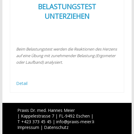
BELASTUNGSTEST
UNTERZIEHEN
Beim Belastungstest werden die Reaktionen des Herzens
auf eine Übung mit zunehmender Belastung (Ergometer
oder Laufband) analysiert.
Detail
Praxis Dr. med. Hannes Meier
| Kappelestrasse 7 | FL-9492 Eschen |
T +423 373 45 45 |
info
@
praxis-meier.li
Impressum
|
Datenschutz