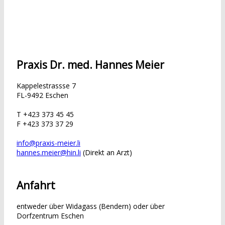
Praxis Dr. med. Hannes Meier
Kappelestrassse 7
FL-9492 Eschen
T +423 373 45 45
F +423 373 37 29
info
@
praxis-meier.li
hannes.meier
@
hin.li
(Direkt an Arzt)
Anfahrt
entweder über Widagass (Bendern) oder über
Dorfzentrum Eschen